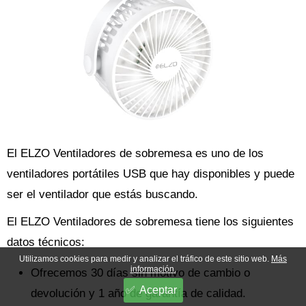
El ELZO Ventiladores de sobremesa es uno de los
ventiladores portátiles USB que hay disponibles y puede
ser el ventilador que estás buscando.
El ELZO Ventiladores de sobremesa tiene los siguientes
datos técnicos:
Utilizamos cookies para medir y analizar el tráfico de este sitio web.
Más
información.
Ofrecemos 30 días sin motivo de cambio o
Aceptar
devolución y 1 año de garantía de calidad.