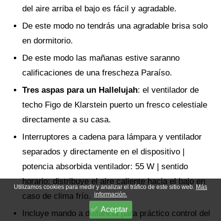
del aire arriba el bajo es fácil y agradable.
De este modo no tendrás una agradable brisa solo
en dormitorio.
De este modo las mañanas estive saranno
calificaciones de una frescheza Paraíso.
Tres aspas para un Hallelujah
: el ventilador de
techo Figo de Klarstein puerto un fresco celestiale
directamente a su casa.
Interruptores a cadena para lámpara y ventilador
separados y directamente en el dispositivo |
potencia absorbida ventilador: 55 W | sentido
horario: distribuye el aire caliente hacia el bajo en
Utilizamos cookies para medir y analizar el tráfico de este sitio web.
Más
información.
caso de clima frío.
Aceptar
Incluye mando a distancia para práctico control del