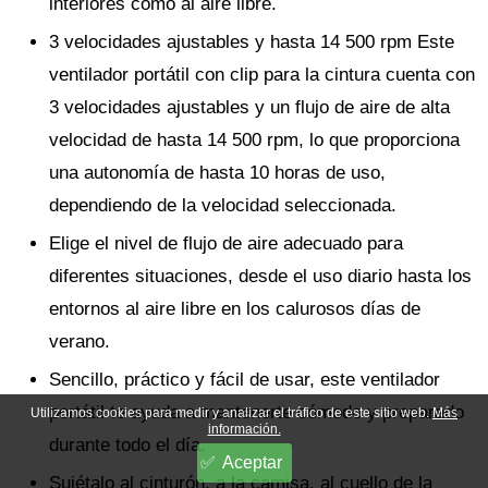
interiores como al aire libre.
3 velocidades ajustables y hasta 14 500 rpm Este
ventilador portátil con clip para la cintura cuenta con
3 velocidades ajustables y un flujo de aire de alta
velocidad de hasta 14 500 rpm, lo que proporciona
una autonomía de hasta 10 horas de uso,
dependiendo de la velocidad seleccionada.
Elige el nivel de flujo de aire adecuado para
diferentes situaciones, desde el uso diario hasta los
entornos al aire libre en los calurosos días de
verano.
Sencillo, práctico y fácil de usar, este ventilador
portátil te ayuda a mantenerte cómodo y preparado
Utilizamos cookies para medir y analizar el tráfico de este sitio web.
Más
información.
durante todo el día.
Aceptar
Sujétalo al cinturón, a la camisa, al cuello de la