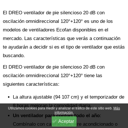
El DREO ventilador de pie silencioso 20 dB con
oscilación omnidireccional 120°+120° es uno de los
modelos de ventiladores Ecofan disponibles en el
mercado. Las características que verás a continuación
te ayudarán a decidir si es el tipo de ventilador que estás
buscando.
El DREO ventilador de pie silencioso 20 dB con
oscilación omnidireccional 120°+120° tiene las
siguientes características:
La altura ajustable (94 107 cm) y el temporizador de
8 horas mejoran la comodidad diaria.
Utilizamos cookies para medir y analizar el tráfico de este sitio web.
Más
información.
Un ventilador para confort todo el año
:
Aceptar
Combínalo con calefacción, aire acondicionado o