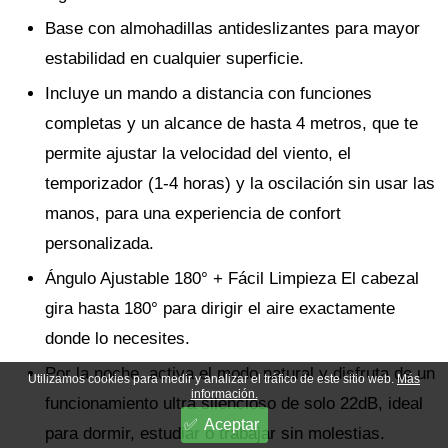
Base con almohadillas antideslizantes para mayor
estabilidad en cualquier superficie.
Incluye un mando a distancia con funciones
completas y un alcance de hasta 4 metros, que te
permite ajustar la velocidad del viento, el
temporizador (1-4 horas) y la oscilación sin usar las
manos, para una experiencia de confort
personalizada.
Ángulo Ajustable 180° + Fácil Limpieza El cabezal
gira hasta 180° para dirigir el aire exactamente
donde lo necesites.
Por la noche, activa el modo natural y disfruta de un
Utilizamos cookies para medir y analizar el tráfico de este sitio web.
Más
información.
funcionamiento ultra silencioso de solo 22dB, ideal
Aceptar
para dormir, estudiar o trabajar sin molestias.